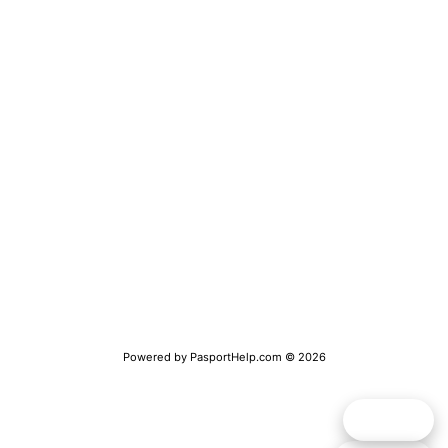
Получение визы
Замена паспорта РФ
Получение заграничного паспорта
Получение справки о несудимости
Временная регистрация
Обратная связь
Полная версия сайта
Powered by
PasportHelp.com
© 2026
Telegram