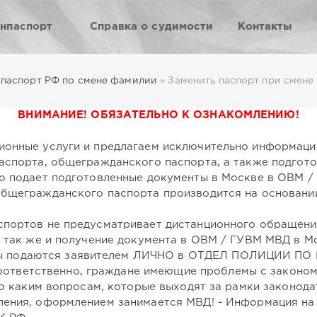
анпаспорт
Справка о судимости
Контакты
 паспорт РФ по смене фамилии
» Заменить паспорт при смене
ВНИМАНИЕ! ОБЯЗАТЕЛЬНО К ОЗНАКОМЛЕНИЮ!
ионные услуги и предлагаем исключительно информац
аспорта, общегражданского паспорта, а также подгот
о подает подготовленные документы в Москве в ОВМ /
общегражданского паспорта производится на основани
портов не предусматривает дистанционного обращения
, так же и получение документа в ОВМ / ГУВМ МВД в М
ы подаются заявителем ЛИЧНО в ОТДЕЛ ПОЛИЦИИ П
етственно, граждане имеющие проблемы с законом, 
по каким вопросам, которые выходят за рамки законода
ения, оформлением занимается МВД! - Информация на 