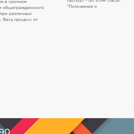
паспорт - об этом гласит
ие в срочном
"Положение о
и общегражданского
 при различных
. Весь процесс от