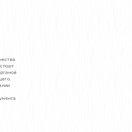
чества
аспорт
органов
щего.
ании
кумента