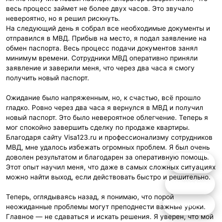
весь процесс займет не более двух часов. Это звучало
невероятно, но я решил рискнуть.
На следующий день я собрал все необходимые документы и
отправился в МВД. Прибыв на место, я подал заявление на
обмен паспорта. Весь процесс подачи документов занял
минимум времени. Сотрудники МВД оперативно приняли
заявление и заверили меня, что через два часа я смогу
получить новый паспорт.
Ожидание было напряженным, но, к счастью, всё прошло
гладко. Ровно через два часа я вернулся в МВД и получил
новый паспорт. Это было невероятное облегчение. Теперь я
мог спокойно завершить сделку по продаже квартиры.
Благодаря сайту Visa123.ru и профессионализму сотрудников
МВД, мне удалось избежать огромных проблем. Я был очень
доволен результатом и благодарен за оперативную помощь.
Telegram
Этот опыт научил меня, что даже в самых сложных ситуациях
можно найти выход, если действовать быстро и решительно.
WhatsApp
Теперь, оглядываясь назад, я понимаю, что порой
Позвонить
неожиданные проблемы могут преподнести важные уроки.
Главное — не сдаваться и искать решения. Я уверен, что мой