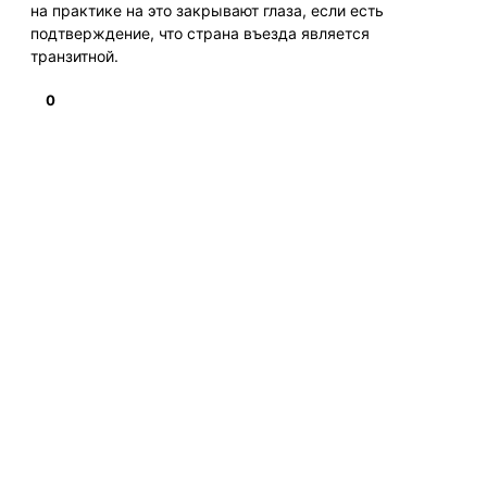
на практике на это закрывают глаза, если есть
подтверждение, что страна въезда является
транзитной.
0
Подробнее
НАВИГАЦИЯ
Получение визы
Замена паспорта РФ
Получение заграничного паспорта
Получение справки о несудимости
Временная регистрация
Обратная связь