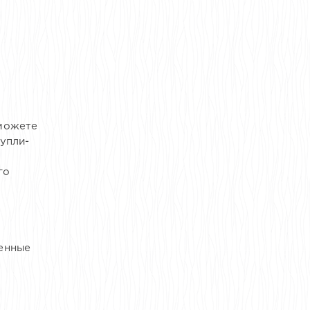
можете
упли-
го
енные