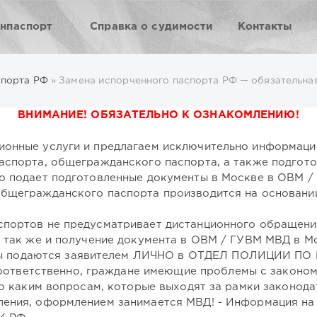
анпаспорт
Справка о судимости
Контакты
спорта РФ
» Замена испорченного паспорта РФ — обязательная процедура, если докум
ВНИМАНИЕ! ОБЯЗАТЕЛЬНО К ОЗНАКОМЛЕНИЮ!
ионные услуги и предлагаем исключительно информац
аспорта, общегражданского паспорта, а также подгот
о подает подготовленные документы в Москве в ОВМ /
общегражданского паспорта производится на основани
портов не предусматривает дистанционного обращения
, так же и получение документа в ОВМ / ГУВМ МВД в М
ы подаются заявителем ЛИЧНО в ОТДЕЛ ПОЛИЦИИ П
етственно, граждане имеющие проблемы с законом, 
по каким вопросам, которые выходят за рамки законода
ения, оформлением занимается МВД! - Информация на 