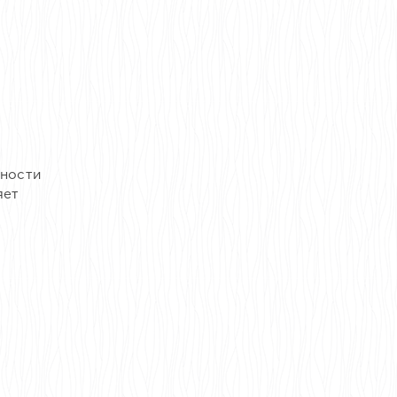
чности
яет