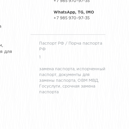
+7 985 970-97-35
WhatsApp, TG, IMO
+7 985 970-97-35
а
Паспорт РФ
/
Порча паспорта
м,
РФ
я для
1
замена паспорта
,
испорченный
паспорт
,
документы для
замены паспорта
,
ОВМ МВД
,
Госуслуги
,
срочная замена
паспорта