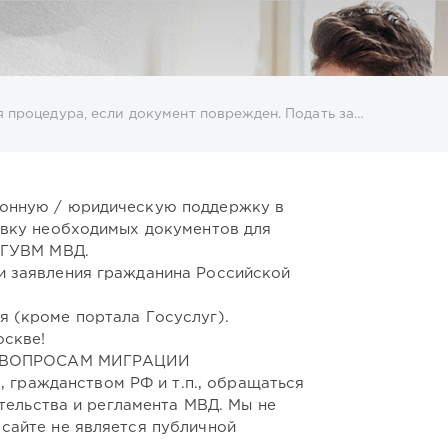
ент поврежден. Подать заявление можно через Госуслуги или ОВМ МВД.
ионную / юридическую поддержку в
овку необходимых документов для
 ГУВМ МВД.
и заявления гражданина Российской
 (кроме портала Госуслуг).
оскве!
О ВОПРОСАМ МИГРАЦИИ
гражданством РФ и т.п., обращаться
тельства и регламента МВД. Мы не
сайте не является публичной