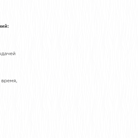
ний:
ыдачей
 время,