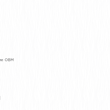
ние ОВМ
я