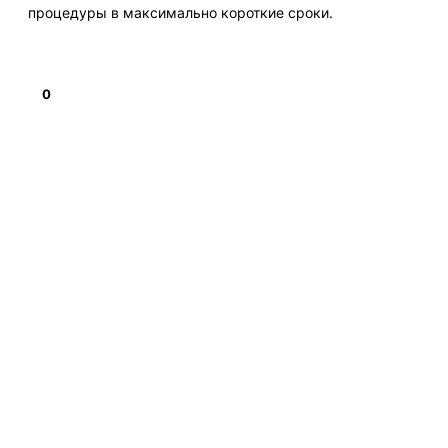
процедуры в максимально короткие сроки.
0
Подробнее
НАВИГАЦИЯ
Получение визы
Замена паспорта РФ
Получение заграничного паспорта
Получение справки о несудимости
Временная регистрация
Обратная связь