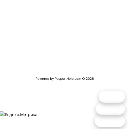
Получение заграничного паспорта
Получение справки о несудимости
Временная регистрация
Обратная связь
Полная версия сайта
Powered by
PasportHelp.com
© 2026
Telegram
WhatsApp
Позвонить