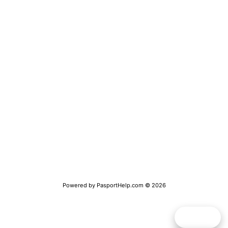
Получение визы
Замена паспорта РФ
Получение заграничного паспорта
Получение справки о несудимости
Временная регистрация
Обратная связь
Полная версия сайта
Powered by
PasportHelp.com
© 2026
Telegram