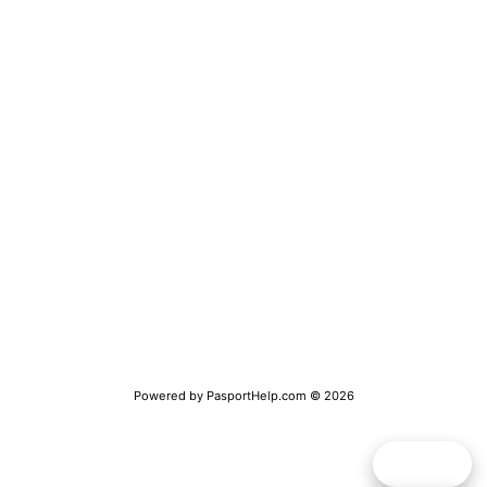
Получение визы
Замена паспорта РФ
Получение заграничного паспорта
Получение справки о несудимости
Временная регистрация
Обратная связь
Полная версия сайта
Powered by
PasportHelp.com
© 2026
Telegram